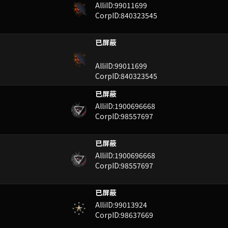
AlliID:99011699
CorpID:840323545
已屏蔽
AlliID:99011699
CorpID:840323545
已屏蔽
AlliID:1900696668
CorpID:98557697
已屏蔽
AlliID:1900696668
CorpID:98557697
已屏蔽
AlliID:99013924
CorpID:98637669