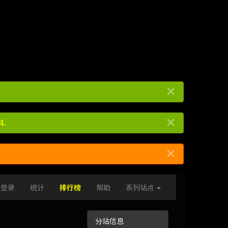
×
×
.
×
登录
统计
排行榜
帮助
系列站点
分站信息