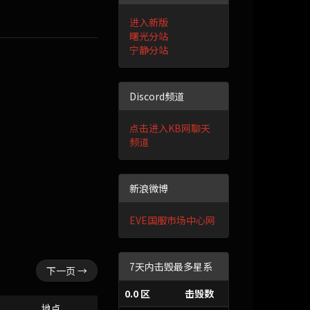
进入新版
曙光分站
宁静分站
Discord频道
点击进入KB网聊天
频道
新浪微博
EVE国服市场中心网
7天内击毁最多星系
下一页 →
0.0 区
击毁数
地点